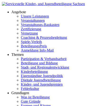
Angebote
Unsere Leistungen
Veranstaltungen
Veranstaltungs-Baukasten
Zertifizierung
Vernetzung
Coaching & Prozessbegleitung
Spiele-Verleih
BeteiligungsPreis
Anmeldung Info-Mail
Themen
Partizipation & Verbandsarbeit
Beteiligung und Bildung
Stadt- und Regionalentwicklung
Kinderbeteiligung
Eigenständige Jugendpolitik
Digitale Jugendbeteiligung
Kinder- und Jugendgremien
Fehlerkultur
Grundlagen
Was ist Beteiligung
Gute Gründe
Formen und Räume