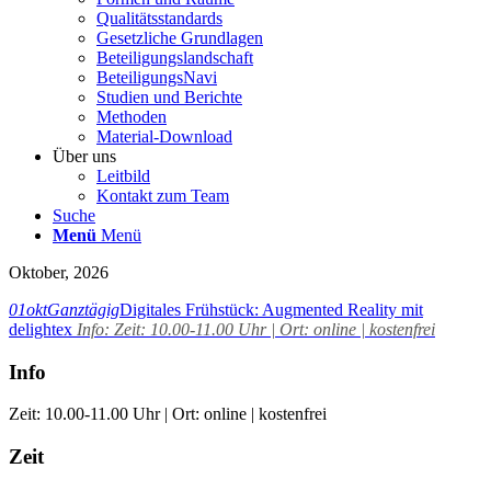
Qualitätsstandards
Gesetzliche Grundlagen
Beteiligungslandschaft
BeteiligungsNavi
Studien und Berichte
Methoden
Material-Download
Über uns
Leitbild
Kontakt zum Team
Suche
Menü
Menü
Oktober, 2026
01
okt
Ganztägig
Digitales Frühstück: Augmented Reality mit
delightex
Info:
Zeit: 10.00-11.00 Uhr | Ort: online | kostenfrei
Info
Zeit: 10.00-11.00 Uhr | Ort: online | kostenfrei
Zeit