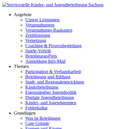
Angebote
Unsere Leistungen
Veranstaltungen
Veranstaltungs-Baukasten
Zertifizierung
Vernetzung
Coaching & Prozessbegleitung
Spiele-Verleih
BeteiligungsPreis
Anmeldung Info-Mail
Themen
Partizipation & Verbandsarbeit
Beteiligung und Bildung
Stadt- und Regionalentwicklung
Kinderbeteiligung
Eigenständige Jugendpolitik
Digitale Jugendbeteiligung
Kinder- und Jugendgremien
Fehlerkultur
Grundlagen
Was ist Beteiligung
Gute Gründe
Formen und Räume