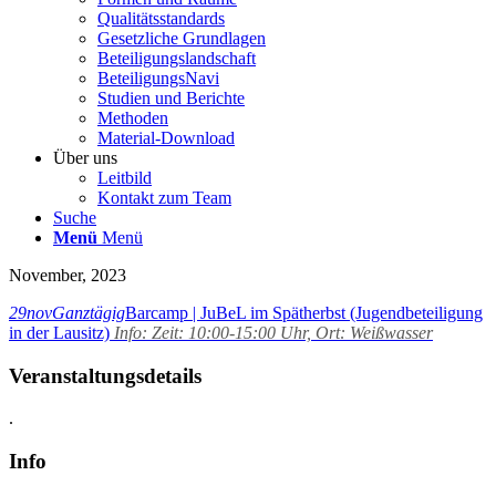
Qualitätsstandards
Gesetzliche Grundlagen
Beteiligungslandschaft
BeteiligungsNavi
Studien und Berichte
Methoden
Material-Download
Über uns
Leitbild
Kontakt zum Team
Suche
Menü
Menü
November, 2023
29
nov
Ganztägig
Barcamp | JuBeL im Spätherbst (Jugendbeteiligung
in der Lausitz)
Info:
Zeit: 10:00-15:00 Uhr, Ort: Weißwasser
Veranstaltungsdetails
.
Info