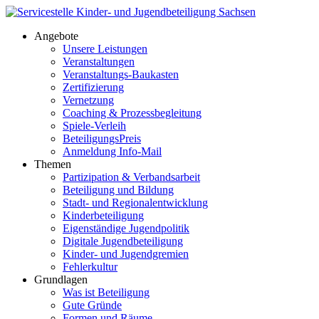
Angebote
Unsere Leistungen
Veranstaltungen
Veranstaltungs-Baukasten
Zertifizierung
Vernetzung
Coaching & Prozessbegleitung
Spiele-Verleih
BeteiligungsPreis
Anmeldung Info-Mail
Themen
Partizipation & Verbandsarbeit
Beteiligung und Bildung
Stadt- und Regionalentwicklung
Kinderbeteiligung
Eigenständige Jugendpolitik
Digitale Jugendbeteiligung
Kinder- und Jugendgremien
Fehlerkultur
Grundlagen
Was ist Beteiligung
Gute Gründe
Formen und Räume